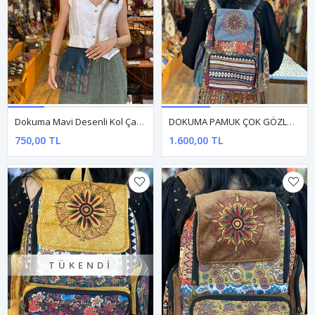
Dokuma Mavi Desenli Kol Çantası
DOKUMA PAMUK ÇOK GÖZLÜ SIRT ÇANTASI
750,00 TL
1.600,00 TL
TÜKENDI