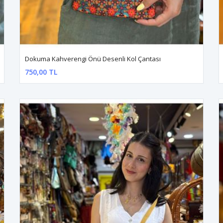
Dokuma Kahverengi Önü Desenli Kol Çantası
750,00 TL