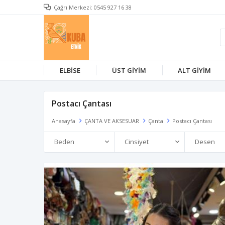
Çağrı Merkezi: 0545 927 16 38
ELBİSE
ÜST GİYİM
ALT GİYİM
Postacı Çantası
Anasayfa
ÇANTA VE AKSESUAR
Çanta
Postacı Çantası
Beden
Cinsiyet
Desen