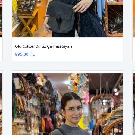
Old Cotton Omuz Çantası Siyah
995,00 TL