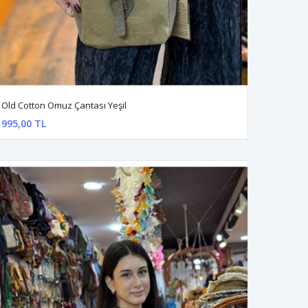
Old Cotton Omuz Çantası Yeşil
995,00 TL