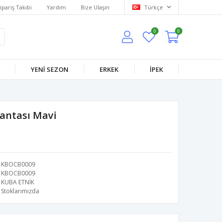
ipariş Takibi
Yardım
Bize Ulaşın
Türkçe
0
0
YENİ SEZON
ERKEK
İPEK
Çantası Mavi
KBOCB0009
KBOCB0009
KUBA ETNİK
Stoklarımızda