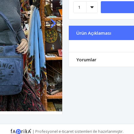
Ürün Açıklaması
Yorumlar
|
Profesyonel
e-ticaret
sistemleri ile hazırlanmıştır.