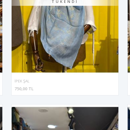
TÜKENDI
İPEK ŞAL
750,00 TL