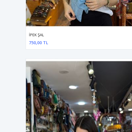
İPEK ŞAL
750,00 TL