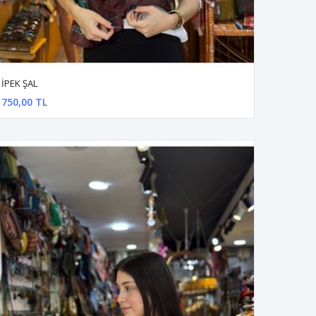
İPEK ŞAL
750,00 TL