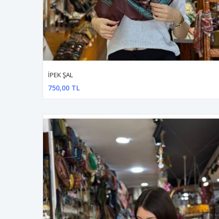
İPEK ŞAL
750,00 TL