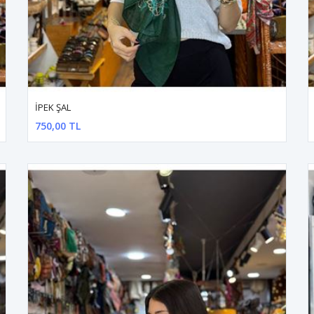
İPEK ŞAL
750,00 TL