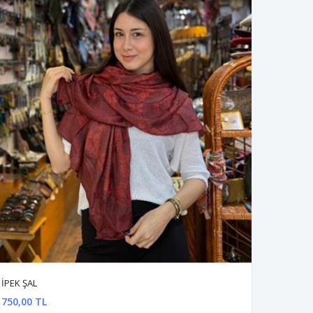
İPEK ŞAL
750,00 TL