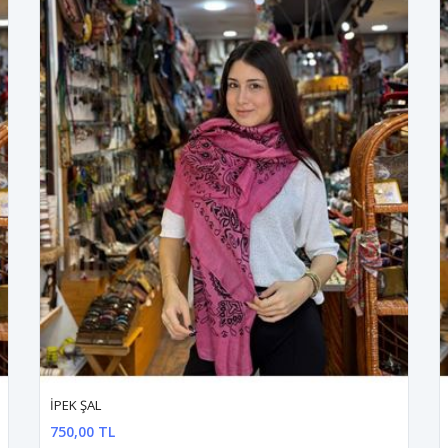
İPEK ŞAL
750,00 TL