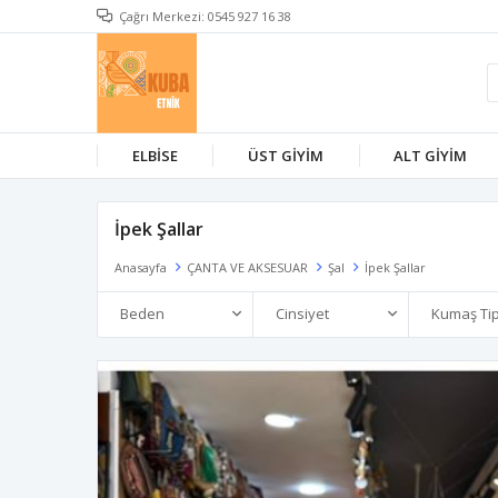
Çağrı Merkezi: 0545 927 16 38
ELBİSE
ÜST GİYİM
ALT GİYİM
İpek Şallar
Anasayfa
ÇANTA VE AKSESUAR
Şal
İpek Şallar
Beden
Cinsiyet
Kumaş Tip