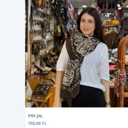
İPEK ŞAL
750,00 TL