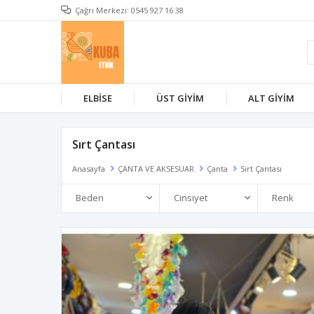
Çağrı Merkezi: 0545 927 16 38
ELBİSE
ÜST GİYİM
ALT GİYİM
Sırt Çantası
Anasayfa
ÇANTA VE AKSESUAR
Çanta
Sırt Çantası
Beden
Cinsiyet
Renk