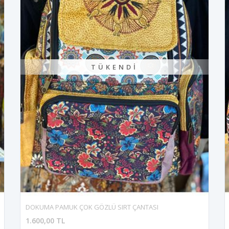
TÜKENDI
DOKUMA PAMUK ÇOK GÖZLÜ SIRT ÇANTASI
1.600,00 TL