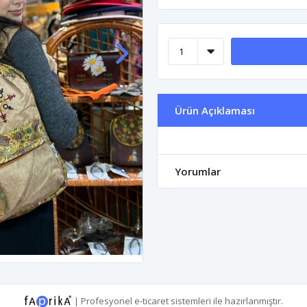
Ürün Açıklaması
Yorumlar
|
Profesyonel
e-ticaret
sistemleri ile hazırlanmıştır.