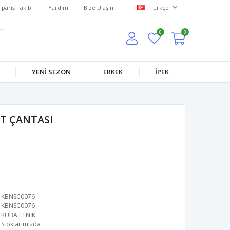
ipariş Takibi
Yardım
Bize Ulaşın
Türkçe
0
0
YENİ SEZON
ERKEK
İPEK
T ÇANTASI
KBNSC0076
KBNSC0076
KUBA ETNİK
Stoklarımızda