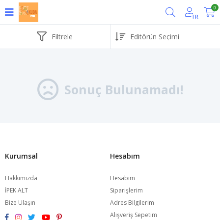
0
TR
Filtrele
Sonuç Bulunamadı!
Kurumsal
Hesabım
Hakkımızda
Hesabım
İPEK ALT
Siparişlerim
Bize Ulaşın
Adres Bilgilerim
Alışveriş Sepetim