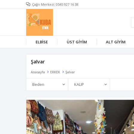
Çağrı Merkezi: 0545 927 16 38
ELBİSE
ÜST GİYİM
ALT GİYİM
Şalvar
Anasayfa
ERKEK
Şalvar
Beden
KALIP