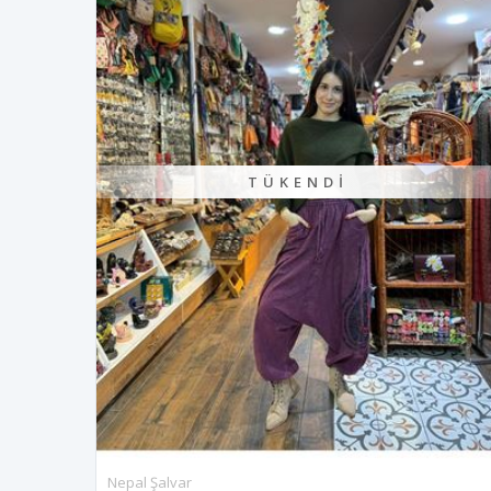
TÜKENDI
Nepal Şalvar