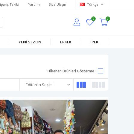
ipariş Takibi
Yardım
Bize Ulaşın
Türkçe
0
0
YENİ SEZON
ERKEK
İPEK
Tükenen Ürünleri Gösterme