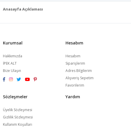
Kurumsal
Hesabım
Hakkımızda
Hesabım
İPEK ALT
Siparişlerim
Bize Ulaşın
Adres Bilgilerim
Alışveriş Sepetim
Favorilerim
Sözleşmeler
Yardım
Üyelik Sözleşmesi
Gizlilik Sözleşmesi
Kullanım Koşulları
Bizden Haberler
Kampanya ve Fırsatlarımızdan İlk Siz Haberdar Olun!