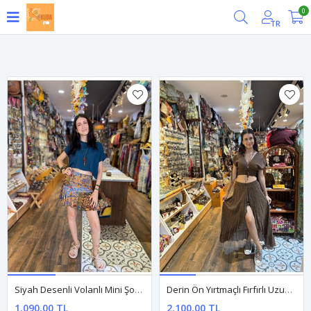
0
Filtrele
TR
Siyah Desenli Volanlı Mini Şort Etek
Derin Ön Yırtmaçlı Fırfırlı Uzun Çingene Etek
1.090,00 TL
2.100,00 TL