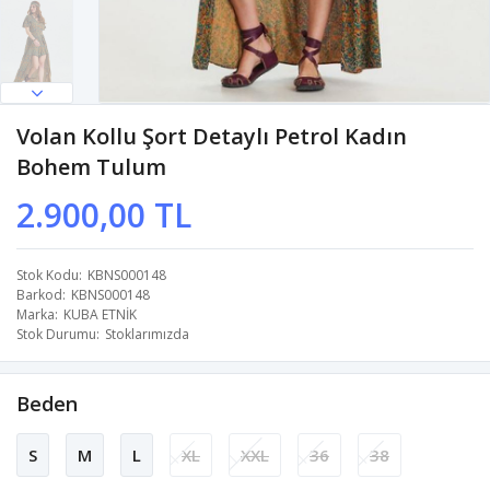
Volan Kollu Şort Detaylı Petrol Kadın
Bohem Tulum
2.900,00 TL
Stok Kodu
KBNS000148
Barkod
KBNS000148
Marka
KUBA ETNİK
Stok Durumu
Stoklarımızda
Beden
S
M
L
XL
XXL
36
38