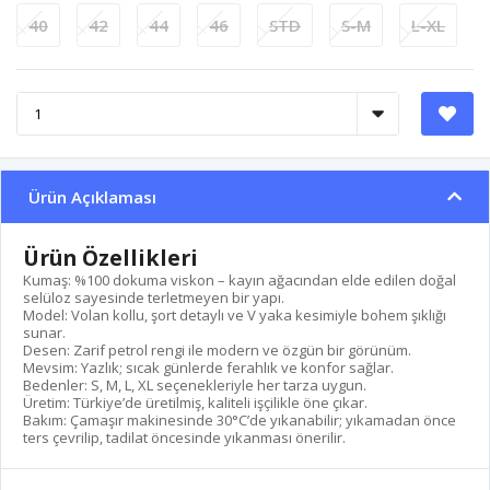
40
42
44
46
STD
S-M
L-XL
Ürün Açıklaması
Ürün Özellikleri
Kumaş: %100 dokuma viskon – kayın ağacından elde edilen doğal
selüloz sayesinde terletmeyen bir yapı.
Model: Volan kollu, şort detaylı ve V yaka kesimiyle bohem şıklığı
sunar.
Desen: Zarif petrol rengi ile modern ve özgün bir görünüm.
Mevsim: Yazlık; sıcak günlerde ferahlık ve konfor sağlar.
Bedenler: S, M, L, XL seçenekleriyle her tarza uygun.
Üretim: Türkiye’de üretilmiş, kaliteli işçilikle öne çıkar.
Bakım: Çamaşır makinesinde 30°C’de yıkanabilir; yıkamadan önce
ters çevrilip, tadilat öncesinde yıkanması önerilir.