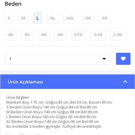
Beden
S
M
L
XL
XXL
36
38
40
42
44
46
STD
S-M
L-XL
Ürün Açıklaması
Ürün Bilgileri
Manken Boy:1.75 cm, Göğüs:83 cm, Bel:59 cm, Basen:89 cm.
S Beden Ürün Boyu:140 cm Göğüs:84 cm Bel:86 cm
M Beden Ürün Boyu:140 cm Göğüs:88 cm Bel:90 cm
L Beden Ürün Boyu:140 cm Göğüs:92 cm Bel:94 cm
XL Beden Ürün Boyu:140 cm Göğüs:96 cm Bel:98 cm
Bu modelde S beden giymiştir. Türkiye'de üretilmiştir.