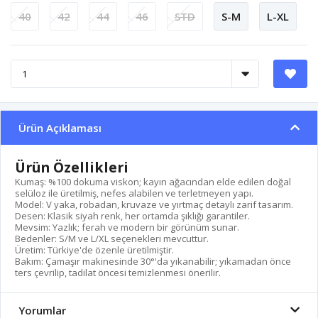
40
42
44
46
STD
S-M
L-XL
Ürün Açıklaması
Ürün Özellikleri
Kumaş: %100 dokuma viskon; kayın ağacından elde edilen doğal
selüloz ile üretilmiş, nefes alabilen ve terletmeyen yapı.
Model: V yaka, robadan, kruvaze ve yırtmaç detaylı zarif tasarım.
Desen: Klasik siyah renk, her ortamda şıklığı garantiler.
Mevsim: Yazlık; ferah ve modern bir görünüm sunar.
Bedenler: S/M ve L/XL seçenekleri mevcuttur.
Üretim: Türkiye'de özenle üretilmiştir.
Bakım: Çamaşır makinesinde 30°'da yıkanabilir; yıkamadan önce
ters çevrilip, tadilat öncesi temizlenmesi önerilir.
Yorumlar