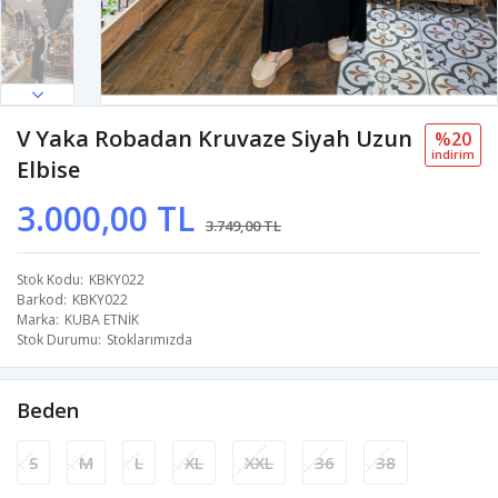
V Yaka Robadan Kruvaze Siyah Uzun
%20
i̇ndi̇ri̇m
Elbise
3.000,00 TL
3.749,00 TL
Stok Kodu
KBKY022
Barkod
KBKY022
Marka
KUBA ETNİK
Stok Durumu
Stoklarımızda
Beden
S
M
L
XL
XXL
36
38