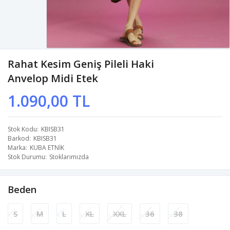
Rahat Kesim Geniş Pileli Haki
Anvelop Midi Etek
1.090,00 TL
Stok Kodu
KBISB31
Barkod
KBISB31
Marka
KUBA ETNİK
Stok Durumu
Stoklarımızda
Beden
S
M
L
XL
XXL
36
38