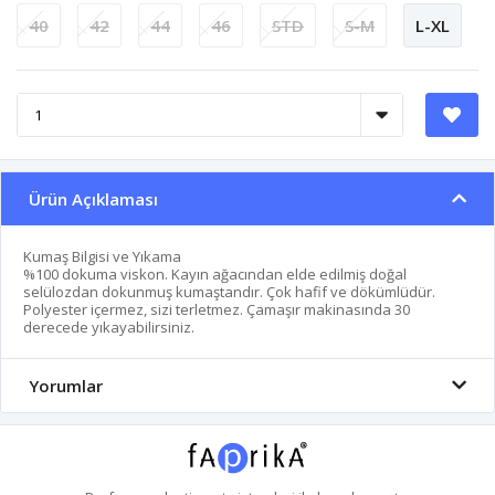
40
42
44
46
STD
S-M
L-XL
Ürün Açıklaması
Kumaş Bilgisi ve Yıkama
%100 dokuma viskon. Kayın ağacından elde edilmiş doğal
selülozdan dokunmuş kumaştandır. Çok hafif ve dökümlüdür.
Polyester içermez, sizi terletmez. Çamaşır makinasında 30
derecede yıkayabilirsiniz.
Yorumlar