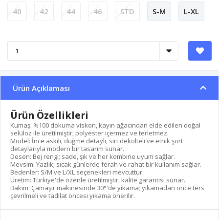
40
42
44
46
STD
S-M
L-XL
Ürün Açıklaması
Ürün Özellikleri
Kumaş: %100 dokuma viskon, kayın ağacından elde edilen doğal
selüloz ile üretilmiştir; polyester içermez ve terletmez.
Model: İnce askılı, düğme detaylı, sırt dekolteli ve etnik şort
detaylarıyla modern bir tasarım sunar.
Desen: Bej rengi; sade, şık ve her kombine uyum sağlar.
Mevsim: Yazlık; sıcak günlerde ferah ve rahat bir kullanım sağlar.
Bedenler: S/M ve L/XL seçenekleri mevcuttur.
Üretim: Türkiye'de özenle üretilmiştir, kalite garantisi sunar.
Bakım: Çamaşır makinesinde 30°'de yıkama; yıkamadan önce ters
çevrilmeli ve tadilat öncesi yıkama önerilir.