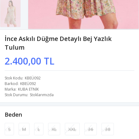
İnce Askılı Düğme Detaylı Bej Yazlık
Tulum
2.400,00 TL
Stok Kodu
KBEÜ092
Barkod
KBEÜ092
Marka
KUBA ETNİK
Stok Durumu
Stoklarımızda
Beden
S
M
L
XL
XXL
36
38