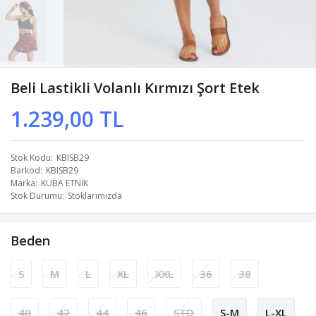
Beli Lastikli Volanlı Kırmızı Şort Etek
1.239,00 TL
Stok Kodu
KBISB29
Barkod
KBISB29
Marka
KUBA ETNİK
Stok Durumu
Stoklarımızda
Beden
S
M
L
XL
XXL
36
38
40
42
44
46
STD
S-M
L-XL