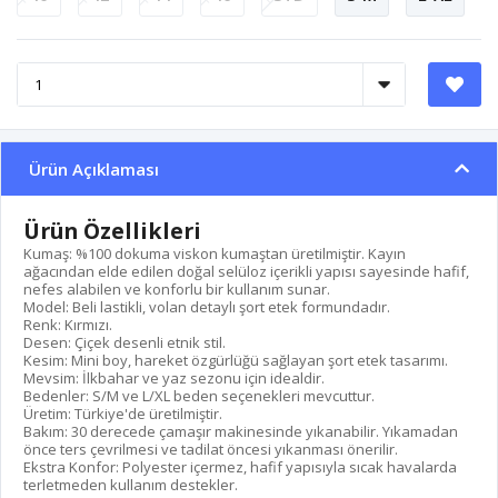
Ürün Açıklaması
Ürün Özellikleri
Kumaş: %100 dokuma viskon kumaştan üretilmiştir. Kayın
ağacından elde edilen doğal selüloz içerikli yapısı sayesinde hafif,
nefes alabilen ve konforlu bir kullanım sunar.
Model: Beli lastikli, volan detaylı şort etek formundadır.
Renk: Kırmızı.
Desen: Çiçek desenli etnik stil.
Kesim: Mini boy, hareket özgürlüğü sağlayan şort etek tasarımı.
Mevsim: İlkbahar ve yaz sezonu için idealdir.
Bedenler: S/M ve L/XL beden seçenekleri mevcuttur.
Üretim: Türkiye'de üretilmiştir.
Bakım: 30 derecede çamaşır makinesinde yıkanabilir. Yıkamadan
önce ters çevrilmesi ve tadilat öncesi yıkanması önerilir.
Ekstra Konfor: Polyester içermez, hafif yapısıyla sıcak havalarda
terletmeden kullanım destekler.