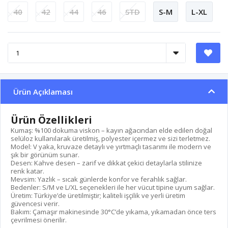
40
42
44
46
STD
S-M
L-XL
Ürün Açıklaması
Ürün Özellikleri
Kumaş: %100 dokuma viskon – kayın ağacından elde edilen doğal
selüloz kullanılarak üretilmiş, polyester içermez ve sizi terletmez.
Model: V yaka, kruvaze detaylı ve yırtmaçlı tasarımı ile modern ve
şık bir görünüm sunar.
Desen: Kahve desen – zarif ve dikkat çekici detaylarla stilinize
renk katar.
Mevsim: Yazlık – sıcak günlerde konfor ve ferahlık sağlar.
Bedenler: S/M ve L/XL seçenekleri ile her vücut tipine uyum sağlar.
Üretim: Türkiye’de üretilmiştir; kaliteli işçilik ve yerli üretim
güvencesi verir.
Bakım: Çamaşır makinesinde 30°C’de yıkama, yıkamadan önce ters
çevrilmesi önerilir.