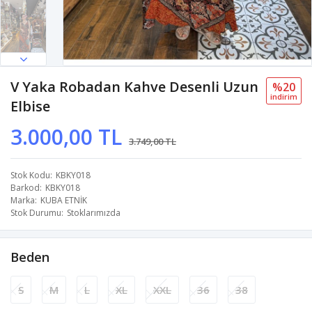
V Yaka Robadan Kahve Desenli Uzun
%20
i̇ndi̇ri̇m
Elbise
3.000,00 TL
3.749,00 TL
Stok Kodu
KBKY018
Barkod
KBKY018
Marka
KUBA ETNİK
Stok Durumu
Stoklarımızda
Beden
S
M
L
XL
XXL
36
38