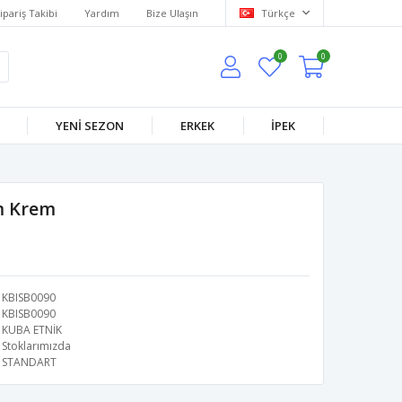
ipariş Takibi
Yardım
Bize Ulaşın
Türkçe
0
0
YENİ SEZON
ERKEK
İPEK
m Krem
KBISB0090
KBISB0090
KUBA ETNİK
Stoklarımızda
STANDART