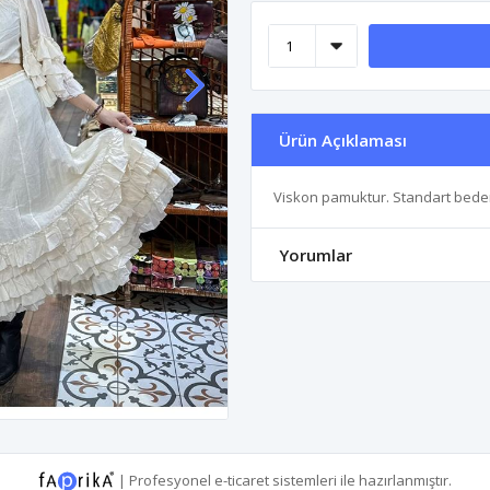
Ürün Açıklaması
Viskon pamuktur. Standart bede
Yorumlar
|
Profesyonel
e-ticaret
sistemleri ile hazırlanmıştır.