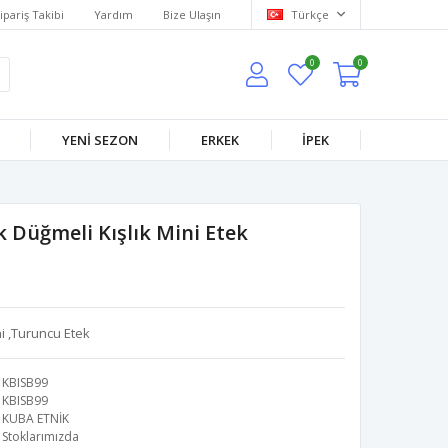
ipariş Takibi
Yardım
Bize Ulaşın
Türkçe
0
0
YENİ SEZON
ERKEK
İPEK
 Düğmeli Kışlık Mini Etek
ni ,Turuncu Etek
KBISB99
KBISB99
KUBA ETNİK
Stoklarımızda