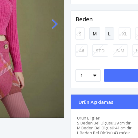
Beden
S
M
L
XL
46
STD
S-M
Ürün Açıklaması
Ürün Bilgileri
S Beden Bel Ölçüsü:39 cm'dir.
M Beden Bel Ölçüsü:41 cm'dir.
L Beden Bel Ölçüsü:43 cm'dir.