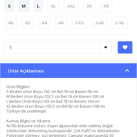
S
M
L
XL
XXL
36
38
40
42
44
46
STD
S-M
L-XL
Ürün Açıklaması
Ürün Bilgileri
S Beden Ürün Boyu:102 cm Bel:70 cm Basen:96 cm
M Beden Ürün Boyu:102,5 cm Bel:74 cm Basen:100 cm
L Beden Ürün Boyu:103 cm Bel:78 cm Basen:104 cm
XL Beden Ürün Boyu:103,5 cm Bel:82 cm Basen:108 cm
Türkiye'de üretilmiştir.
Kumaş Bilgisi ve Yıkama
%100 dokuma viskon. Kayın ağacından elde edilmiş doğal
selülozdan dokunmuş kumaştandır. Çok hafif ve dökümlüdür.
Polyester içermez, sizi terletmez. Çamaşır makinasında 30