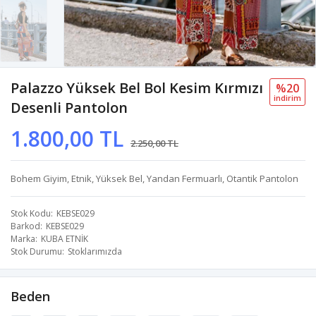
Palazzo Yüksek Bel Bol Kesim Kırmızı
%20
i̇ndi̇ri̇m
Desenli Pantolon
1.800,00 TL
2.250,00 TL
Bohem Giyim, Etnik, Yüksek Bel, Yandan Fermuarlı, Otantik Pantolon
Stok Kodu
KEBSE029
Barkod
KEBSE029
Marka
KUBA ETNİK
Stok Durumu
Stoklarımızda
Beden