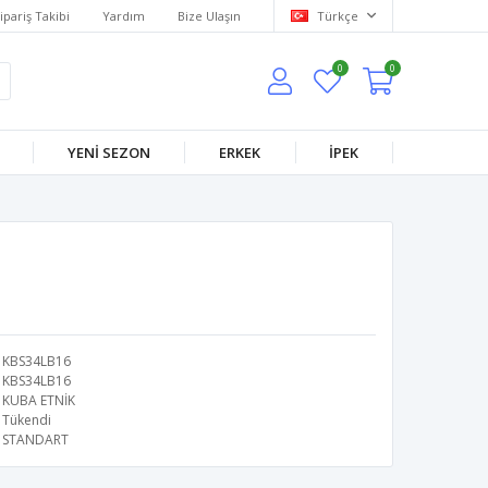
ipariş Takibi
Yardım
Bize Ulaşın
Türkçe
0
0
YENİ SEZON
ERKEK
İPEK
KBS34LB16
KBS34LB16
KUBA ETNİK
Tükendi
STANDART