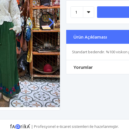
Ürün Açıklaması
Standart bedendir. %100 viskon
Yorumlar
|
Profesyonel
e-ticaret
sistemleri ile hazırlanmıştır.