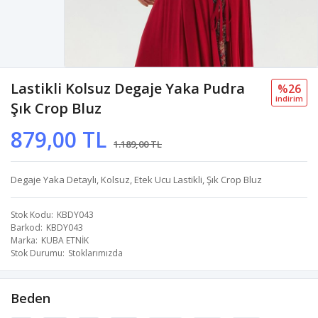
Lastikli Kolsuz Degaje Yaka Pudra
%26
i̇ndi̇ri̇m
Şık Crop Bluz
879,00 TL
1.189,00 TL
Degaje Yaka Detaylı, Kolsuz, Etek Ucu Lastikli, Şık Crop Bluz
Stok Kodu
KBDY043
Barkod
KBDY043
Marka
KUBA ETNİK
Stok Durumu
Stoklarımızda
Beden