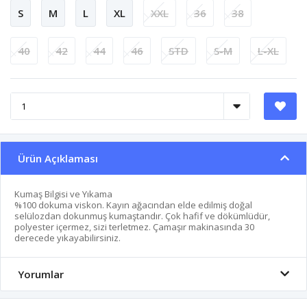
S
M
L
XL
XXL
36
38
40
42
44
46
STD
S-M
L-XL
Ürün Açıklaması
Kumaş Bilgisi ve Yıkama
%100 dokuma viskon. Kayın ağacından elde edilmiş doğal
selülozdan dokunmuş kumaştandır. Çok hafif ve dökümlüdür,
polyester içermez, sizi terletmez. Çamaşır makinasında 30
derecede yıkayabilirsiniz.
Yorumlar