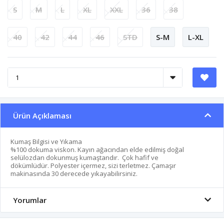
S
M
L
XL
XXL
36
38
40
42
44
46
STD
S-M
L-XL
Ürün Açıklaması
Kumaş Bilgisi ve Yıkama
%100 dokuma viskon. Kayın ağacından elde edilmiş doğal
selülozdan dokunmuş kumaştandır. Çok hafif ve
dökümlüdür. Polyester içermez, sizi terletmez. Çamaşır
makinasında 30 derecede yıkayabilirsiniz.
Yorumlar