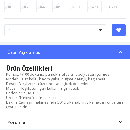
40
42
44
46
STD
S-M
L-XL
Ürün Açıklaması
Ürün Özellikleri
Kumaş: %100 dokuma pamuk, nefes alır, polyester içermez.
Model: Uzun kollu, hakim yaka, düğme detaylı, bağlamalı.
Desen: Yeşil zemin üzerine canlı çiçek desenleri.
Mevsim: Kışlık, tüm gün kullanım için ideal.
Bedenler: S, M, L, XL.
Üretim: Türkiye’de üretilmiştir.
Bakım: Çamaşır makinesinde 30°C yıkanabilir, yıkamadan önce ters
çevrilmelidir.
Yorumlar