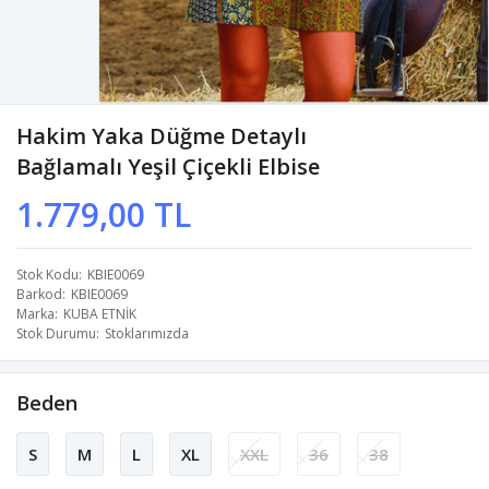
Hakim Yaka Düğme Detaylı
Bağlamalı Yeşil Çiçekli Elbise
1.779,00 TL
Stok Kodu
KBIE0069
Barkod
KBIE0069
Marka
KUBA ETNİK
Stok Durumu
Stoklarımızda
Beden
S
M
L
XL
XXL
36
38