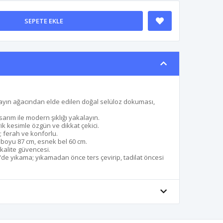
SEPETE EKLE
yın ağacından elde edilen doğal selüloz dokuması,
arım ile modern şıklığı yakalayın.
ik kesimle özgün ve dikkat çekici.
; ferah ve konforlu.
 boyu 87 cm, esnek bel 60 cm.
 kalite güvencesi.
de yıkama; yıkamadan önce ters çevirip, tadilat öncesi