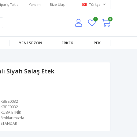
ipariş Takibi
Yardım
Bize Ulaşın
Türkçe
0
0
YENİ SEZON
ERKEK
İPEK
ı Siyah Salaş Etek
KBBE0032
KBBE0032
KUBA ETNİK
Stoklarımızda
STANDART