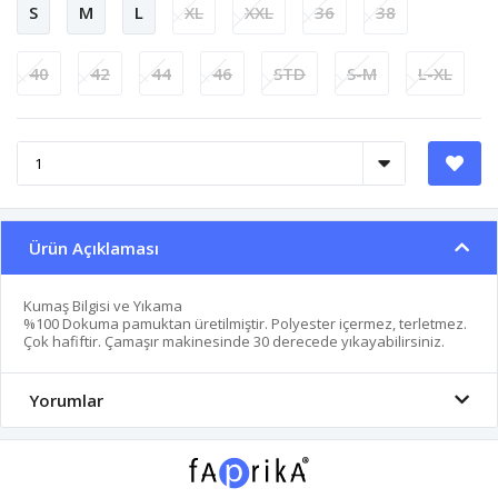
S
M
L
XL
XXL
36
38
40
42
44
46
STD
S-M
L-XL
Ürün Açıklaması
Kumaş Bilgisi ve Yıkama
%100 Dokuma pamuktan üretilmiştir. Polyester içermez, terletmez.
Çok hafiftir. Çamaşır makinesinde 30 derecede yıkayabilirsiniz.
Yorumlar