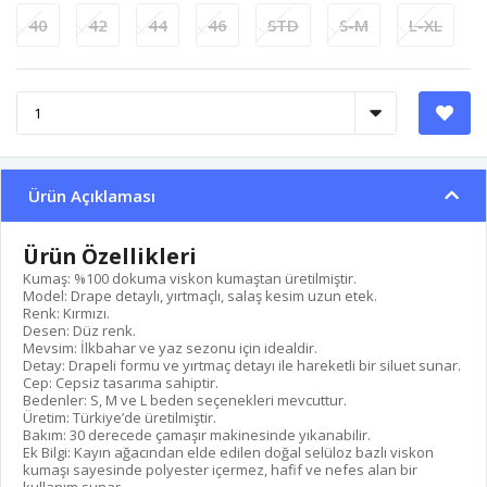
40
42
44
46
STD
S-M
L-XL
Ürün Açıklaması
Ürün Özellikleri
Kumaş: %100 dokuma viskon kumaştan üretilmiştir.
Model: Drape detaylı, yırtmaçlı, salaş kesim uzun etek.
Renk: Kırmızı.
Desen: Düz renk.
Mevsim: İlkbahar ve yaz sezonu için idealdir.
Detay: Drapeli formu ve yırtmaç detayı ile hareketli bir siluet sunar.
Cep: Cepsiz tasarıma sahiptir.
Bedenler: S, M ve L beden seçenekleri mevcuttur.
Üretim: Türkiye’de üretilmiştir.
Bakım: 30 derecede çamaşır makinesinde yıkanabilir.
Ek Bilgi: Kayın ağacından elde edilen doğal selüloz bazlı viskon
kumaşı sayesinde polyester içermez, hafif ve nefes alan bir