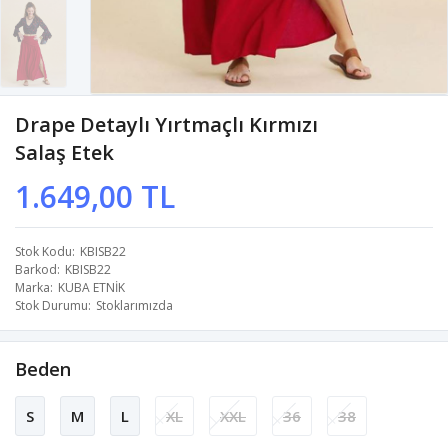
Drape Detaylı Yırtmaçlı Kırmızı
Salaş Etek
1.649,00 TL
Stok Kodu
KBISB22
Barkod
KBISB22
Marka
KUBA ETNİK
Stok Durumu
Stoklarımızda
Beden
S
M
L
XL
XXL
36
38