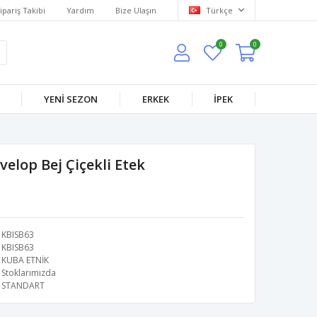
ipariş Takibi
Yardım
Bize Ulaşın
Türkçe
0
0
YENİ SEZON
ERKEK
İPEK
velop Bej Çiçekli Etek
KBISB63
KBISB63
KUBA ETNİK
Stoklarımızda
STANDART