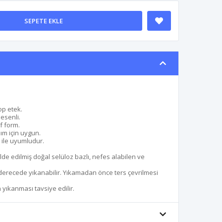
SEPETE EKLE
op etek.
esenli.
f form.
nım için uygun.
 ile uyumludur.
de edilmiş doğal selüloz bazlı, nefes alabilen ve
erecede yıkanabilir. Yıkamadan önce ters çevrilmesi
yıkanması tavsiye edilir.