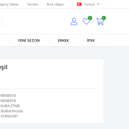
ipariş Takibi
Yardım
Bize Ulaşın
Türkçe
0
0
YENİ SEZON
ERKEK
İPEK
şil
KBISB018
KBISB018
KUBA ETNİK
Stoklarımızda
STANDART