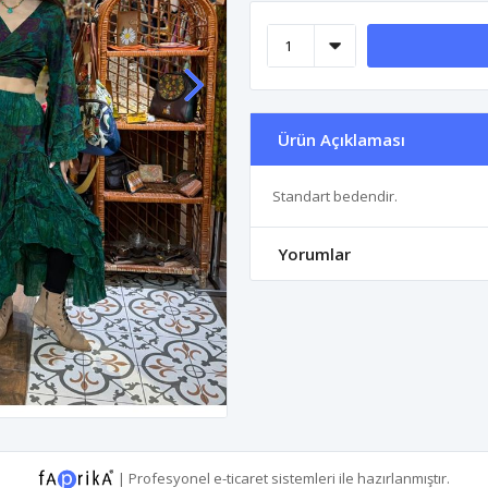
Ürün Açıklaması
Standart bedendir.
Yorumlar
|
Profesyonel
e-ticaret
sistemleri ile hazırlanmıştır.