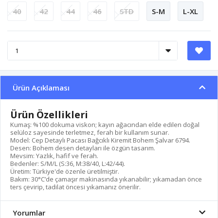
40
42
44
46
STD
S-M
L-XL
Ürün Açıklaması
Ürün Özellikleri
Kumaş: %100 dokuma viskon; kayın ağacından elde edilen doğal
selüloz sayesinde terletmez, ferah bir kullanım sunar.
Model: Cep Detaylı Pacası Bağcıklı Kiremit Bohem Şalvar 6794.
Desen: Bohem desen detayları ile özgün tasarım.
Mevsim: Yazlık, hafif ve ferah.
Bedenler: S/M/L (S:36, M:38/40, L:42/44).
Üretim: Türkiye'de özenle üretilmiştir.
Bakım: 30°C’de çamaşır makinasında yıkanabilir; yıkamadan önce
ters çevirip, tadilat öncesi yıkamanız önerilir.
Yorumlar