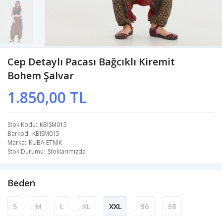
Cep Detaylı Pacası Bağcıklı Kiremit
Bohem Şalvar
1.850,00 TL
Stok Kodu
KBISM015
Barkod
KBISM015
Marka
KUBA ETNİK
Stok Durumu
Stoklarımızda
Beden
S
M
L
XL
XXL
36
38